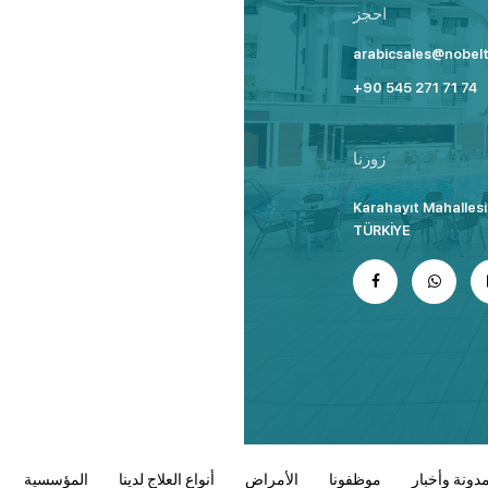
احجز
arabicsales@nobel
+90 545 271 71 74
زورنا
Karahayıt Mahallesi
TÜRKİYE
دونة وأخبار
موظفونا
الأمراض
أنواع العلاج لدينا
المؤسسية