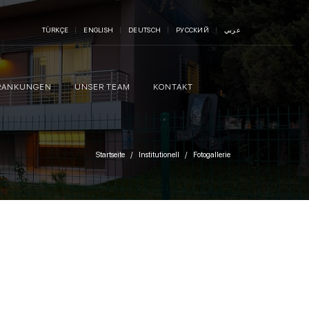
TÜRKÇE
ENGLISH
DEUTSCH
РУССКИЙ
عربي
RANKUNGEN
UNSER TEAM
KONTAKT
Startseite
Institutionell
Fotogallerie