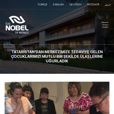
TÜRKÇE
ENGLISH
DEUTSCH
РУССКИЙ
عربي
TATARİSTAN'DAN MERKEZİMİZE TEDAVİYE GELEN
COCUKLARIMIZI MUTLU BİR ŞEKİLDE ÜLKELERİNE
UĞURLADIK