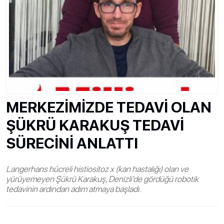
MERKEZİMİZDE TEDAVİ OLAN
ŞÜKRÜ KARAKUŞ TEDAVİ
SÜRECİNİ ANLATTI
Langerhans hücreli histiositoz x (kan hastalığı) olan ve
yürüyemeyen Şükrü Karakuş, Denizli’de gördüğü robotik
tedavinin ardından adım atmaya başladı.