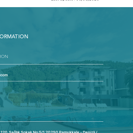
FORMATION
TION
.com
 120. Sağlık Sokak No:5/1 20290 Pamukkale - Denizli /