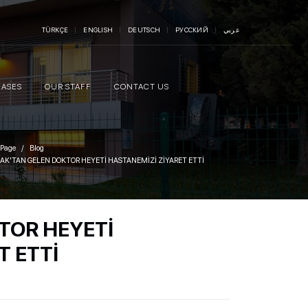
TÜRKÇE
ENGLISH
DEUTSCH
РУССКИЙ
عربي
EASES
OUR STAFF
CONTACT US
 Page
Blog
RAK'TAN GELEN DOKTOR HEYETİ HASTANEMİZİ ZİYARET ETTİ
TOR HEYETİ
T ETTİ