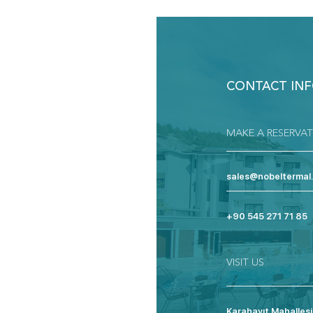
CONTACT IN
MAKE A RESERVA
sales@nobeltermal
+90 545 271 71 85
VISIT US
Karahayıt Mahallesi