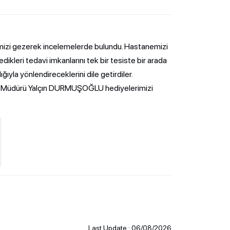
emizi gezerek incelemelerde bulundu. Hastanemizi
leri tedavi imkanlarını tek bir tesiste bir arada
ığıyla yönlendireceklerini dile getirdiler.
l Müdürü Yalçın DURMUŞOĞLU hediyelerimizi
Last Update : 06/08/2026