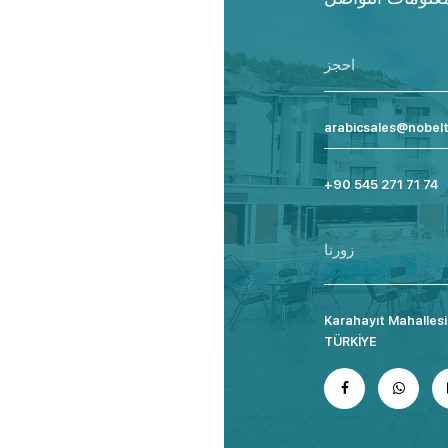
احجز
arabicsales@nobel
+90 545 271 71 74
زورنا
Karahayıt Mahallesi
TÜRKİYE